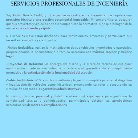
SERVICIOS PROFESIONALES DE INGENIERÍA
Soy
Pablo García Cantó
, y mi expertise se centra en la ingeniería que requiere una
precisión técnica y una gestión documental impecable
. Mi compromiso es asegurar
que sus proyectos y vehículos no solo cumplan con la normativa, sino que lo hagan de la
manera más
eficiente y rápida
.
Mis servicios clave están diseñados para profesionales, empresas y particulares que
necesitan resultados garantizados:
-Fichas Reducidas:
Agilizo la matriculación de sus vehículos importados o especiales,
proporcionando la documentació-n técnica necesaria con
máxima rapidez y validez
legal
.
-Proyectos de Reforma:
Me encargo del diseño y la dirección técnica de cualquier
modificación o adecuación industrial o estructural, garantizando el cumplimiento
normativo y la
optimización de la funcionalidad
del espacio.
-Vehículos Históricos:
Ofrezco la consultoría y la gestión completa para la catalogación
y legalización de vehículos como históricos, preservando su valor y asegurando su
circulación con todas las
garantías administrativas
.
Mi compromiso es
personal y total
. Le ofrezco mi experiencia para gestionar la
complejidad técnica y administrativa, permitiéndole obtener las aprobaciones
necesarias
sin demoras ni complicaciones
.